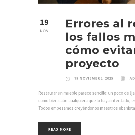
Errores al 
19
NOV
los fallos
cómo evitar
proyecto
19 NOVIEMBRE, 2025
AD
Restaurar un mueble parece sencillo: un poco de lija p
como bien sabe cualquiera que lo haya intentado, es 
Todos empezamos creyéndonos maestros ebanistas 
READ MORE