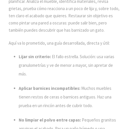
planificar. Analiza el mueble, identifica materiales, revisa
grietas, prueba cómo reacciona a un poco de lija y, sobre todo,
ten claro el acabado que quieres. Restaurar sin objetivo es
como pintar una pared a oscuras: puede salir bien, pero
también puedes descubrir que has barnizado un gato.
Aquí va lo prometido, una guía desarrollada, directa y útil:
Lijar sin criterio:
El fallo estrella. Solución: usa varias
granulometrías y ve de menor a mayor, sin apretar de
más.
Aplicar barnices incompatibles:
Muchos muebles
tienen restos de ceras o barnices antiguos. Haz una
prueba en un rincón antes de cubrir todo.
No limpiar el polvo entre capas:
Pequeños granitos
arruinan el acabado. Pasa un paño húmedo o una