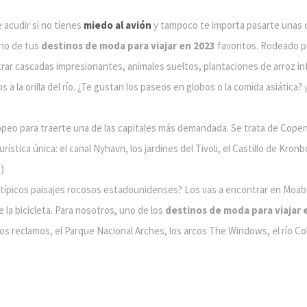
 acudir si no tienes
miedo al avión
y tampoco te importa pasarte unas 
uno de tus
destinos de moda para viajar en 2023
favoritos. Rodeado p
rar cascadas impresionantes, animales sueltos, plantaciones de arroz in
 a la orilla del río. ¿Te gustan los paseos en globos o la comida asiática?
peo para traerte una de las capitales más demandada. Se trata de Copen
ística única: el canal Nyhavn, los jardines del Tivoli, el Castillo de Kron
)
s típicos paisajes rocosos estadounidenses? Los vas a encontrar en Moab
la bicicleta. Para nosotros, uno de los
destinos de moda para viajar 
os reclamos, el Parque Nacional Arches, los arcos The Windows, el río C