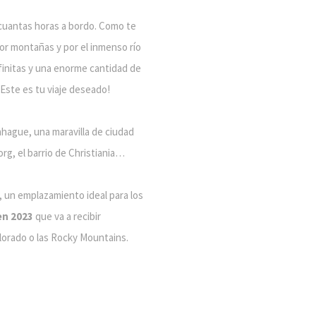
cuantas horas a bordo. Como te
or montañas y por el inmenso río
finitas y una enorme cantidad de
 ¡Este es tu viaje deseado!
hague, una maravilla de ciudad
borg, el barrio de Christiania…
, un emplazamiento ideal para los
en 2023
que va a recibir
olorado o las Rocky Mountains.