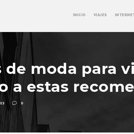
INICIO
VIAJES
INTERNE
 de moda para vi
jo a estas recom
JES
0