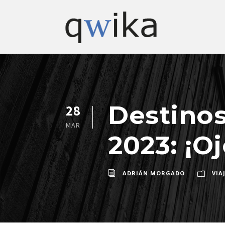
Destinos
28
MAR
2023: ¡O
ADRIÁN MORGADO
VIA