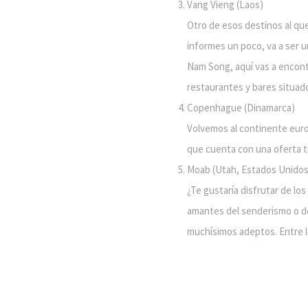
Vang Vieng (Laos)
Otro de esos destinos al que
informes un poco, va a ser 
Nam Song, aquí vas a encont
restaurantes y bares situados
Copenhague (Dinamarca)
Volvemos al continente euro
que cuenta con una oferta tur
Moab (Utah, Estados Unidos
¿Te gustaría disfrutar de lo
amantes del senderismo o de 
muchísimos adeptos. Entre l