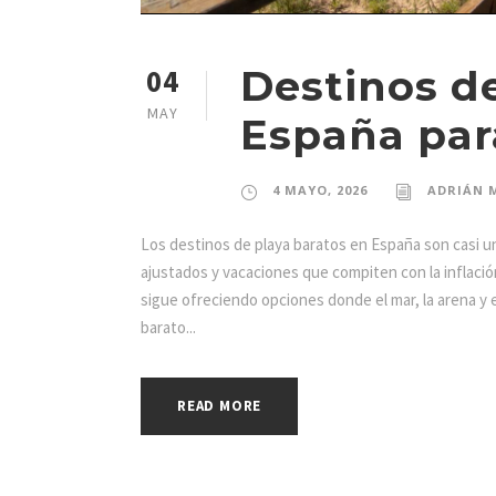
Destinos d
04
MAY
España par
4 MAYO, 2026
ADRIÁN 
Los destinos de playa baratos en España son casi
ajustados y vacaciones que compiten con la inflación
sigue ofreciendo opciones donde el mar, la arena y 
barato...
READ MORE